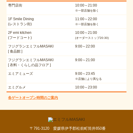
専門店街
10:00～21:00
※一部店舗を除く
1F Smile Dining
11:00～22:00
(レストラン街)
※一部店舗を除く
2F emi kitchen
10:00～21:00
(フードコート)
(オーダーストップ20:30)
フジグランエミフルMASAKI
9:00～22:00
[ 食品館 ]
フジグランエミフルMASAKI
9:00～21:00
[ 衣料・くらしの品フロア ]
エミアミューズ
9:00～23:45
※店舗により異なる
エミグルメ
10:00～23:00
各ゲートオープン時間のご案内
〒791-3120 愛媛県伊予郡松前町筒井850番