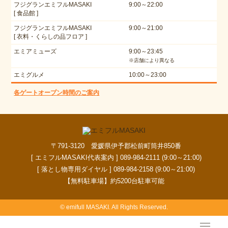
フジグランエミフルMASAKI
9:00～22:00
[ 食品館 ]
フジグランエミフルMASAKI
9:00～21:00
[ 衣料・くらしの品フロア ]
エミアミューズ
9:00～23:45
※店舗により異なる
エミグルメ
10:00～23:00
各ゲートオープン時間のご案内
〒791-3120 愛媛県伊予郡松前町筒井850番
[ エミフルMASAKI代表案内 ] 089-984-2111 (9:00～21:00)
[ 落とし物専用ダイヤル ] 089-984-2158 (9:00～21:00)
【無料駐車場】約5200台駐車可能
© emifull MASAKI. All Rights Reserved.