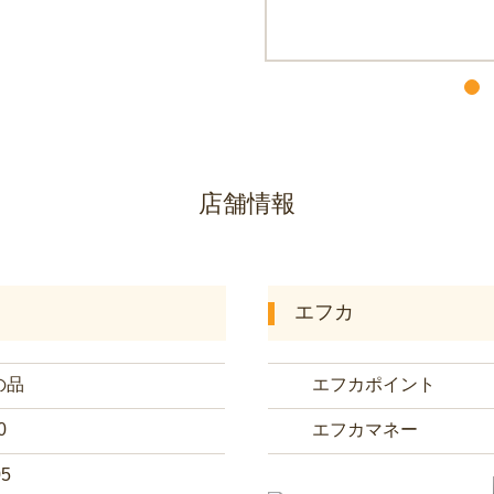
店舗情報
エフカ
の品
エフカポイント
0
エフカマネー
05