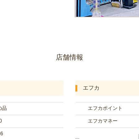
店舗情報
エフカ
の品
エフカポイント
0
エフカマネー
56