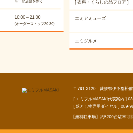
※一部店舗を除く
[ 衣料・くらしの品フロア ]
10:00～21:00
エミアミューズ
(オーダーストップ20:30)
エミグルメ
〒791-3120 愛媛県伊予郡松前
[ エミフルMASAKI代表案内 ] 089-9
[ 落とし物専用ダイヤル ] 089-984-
【無料駐車場】約5200台駐車可