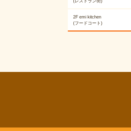
(レストラン街)
2F emi kitchen
(フードコート)