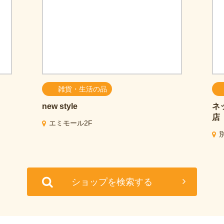
雑貨・生活の品
new style
ネ
店
エミモール2F
ショップを検索する