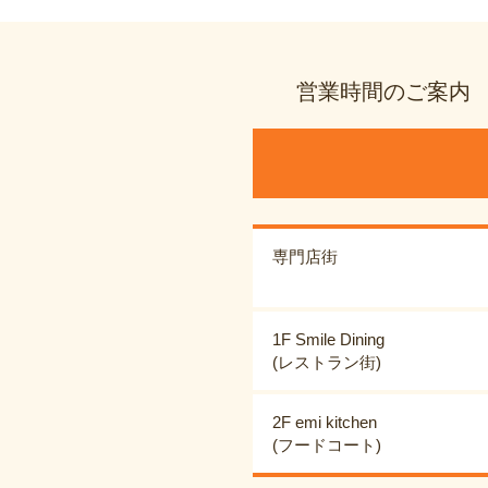
営業時間のご案内
専門店街
1F Smile Dining
(レストラン街)
2F emi kitchen
(フードコート)