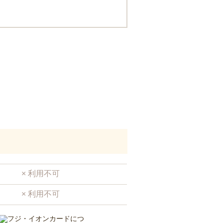
× 利用不可
× 利用不可