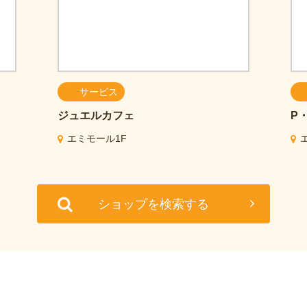
サービス
ジュエルカフェ
P・
エミモール1F
ショップを検索する