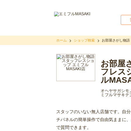
ホーム
ショップ検索
お部屋さがし物語 
お部屋
フレス
ルMAS
オヘヤサガシモ
ミフルマサキテ
スタッフのいない無人店舗です。自分
チパネルの簡単操作で自由気ままに、
で質問できます。