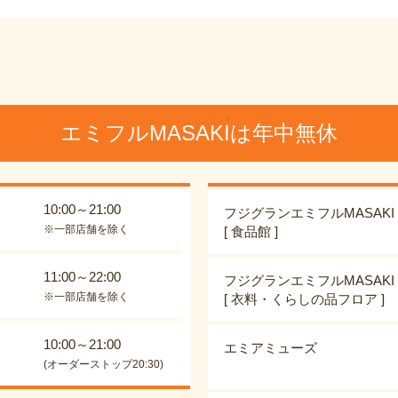
エミフルMASAKIは年中無休
10:00～21:00
フジグランエミフルMASAKI
※一部店舗を除く
[ 食品館 ]
11:00～22:00
フジグランエミフルMASAKI
※一部店舗を除く
[ 衣料・くらしの品フロア ]
10:00～21:00
エミアミューズ
(オーダーストップ20:30)