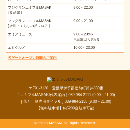
フジグランエミフルMASAKI
9:00～22:00
[ 食品館 ]
フジグランエミフルMASAKI
9:00～21:00
[ 衣料・くらしの品フロア ]
エミアミューズ
9:00～23:45
※店舗により異なる
エミグルメ
10:00～23:00
各ゲートオープン時間のご案内
〒791-3120 愛媛県伊予郡松前町筒井850番
[ エミフルMASAKI代表案内 ] 089-984-2111 (9:00～21:00)
[ 落とし物専用ダイヤル ] 089-984-2158 (9:00～21:00)
【無料駐車場】約5200台駐車可能
© emifull MASAKI. All Rights Reserved.