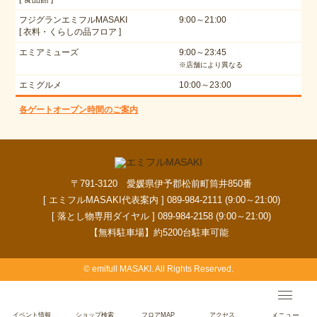
フジグランエミフルMASAKI
9:00～21:00
[ 衣料・くらしの品フロア ]
エミアミューズ
9:00～23:45
※店舗により異なる
エミグルメ
10:00～23:00
各ゲートオープン時間のご案内
〒791-3120 愛媛県伊予郡松前町筒井850番
[ エミフルMASAKI代表案内 ] 089-984-2111 (9:00～21:00)
[ 落とし物専用ダイヤル ] 089-984-2158 (9:00～21:00)
【無料駐車場】約5200台駐車可能
© emifull MASAKI. All Rights Reserved.
イベント情報
ショップ検索
フロアMAP
アクセス