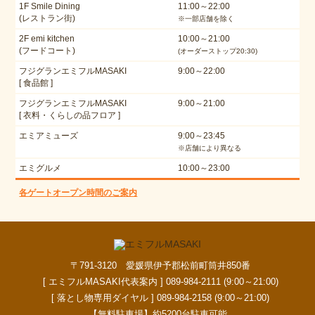
1F Smile Dining
11:00～22:00
(レストラン街)
※一部店舗を除く
2F emi kitchen
10:00～21:00
(フードコート)
(オーダーストップ20:30)
フジグランエミフルMASAKI
9:00～22:00
[ 食品館 ]
フジグランエミフルMASAKI
9:00～21:00
[ 衣料・くらしの品フロア ]
エミアミューズ
9:00～23:45
※店舗により異なる
エミグルメ
10:00～23:00
各ゲートオープン時間のご案内
〒791-3120 愛媛県伊予郡松前町筒井850番
[ エミフルMASAKI代表案内 ] 089-984-2111 (9:00～21:00)
[ 落とし物専用ダイヤル ] 089-984-2158 (9:00～21:00)
【無料駐車場】約5200台駐車可能