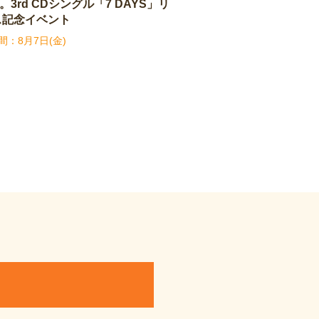
y。3rd CDシングル「7 DAYS」リ
ス記念イベント
8月7日(金)