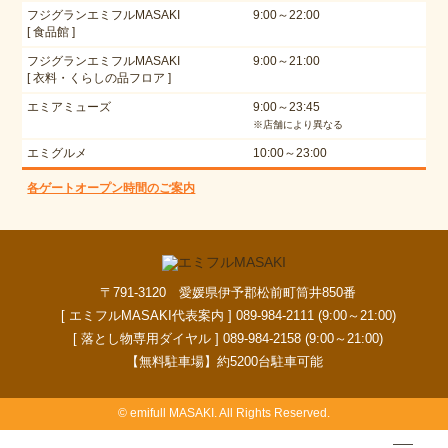
フジグランエミフルMASAKI
9:00～22:00
[ 食品館 ]
フジグランエミフルMASAKI
9:00～21:00
[ 衣料・くらしの品フロア ]
エミアミューズ
9:00～23:45
※店舗により異なる
エミグルメ
10:00～23:00
各ゲートオープン時間のご案内
〒791-3120 愛媛県伊予郡松前町筒井850番
[ エミフルMASAKI代表案内 ] 089-984-2111 (9:00～21:00)
[ 落とし物専用ダイヤル ] 089-984-2158 (9:00～21:00)
【無料駐車場】約5200台駐車可能
© emifull MASAKI. All Rights Reserved.